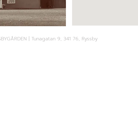
BYGÅRDEN | Tunagatan 9, 341 76, Ryssby