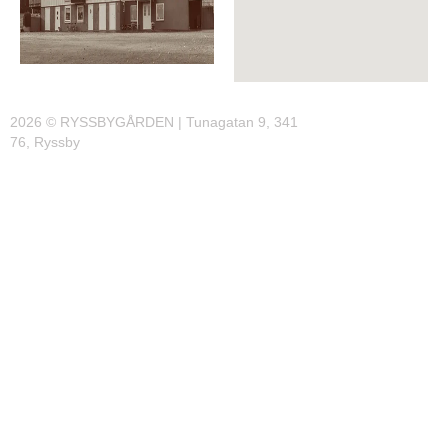
2026 © RYSSBYGÅRDEN | Tunagatan 9, 341
76, Ryssby